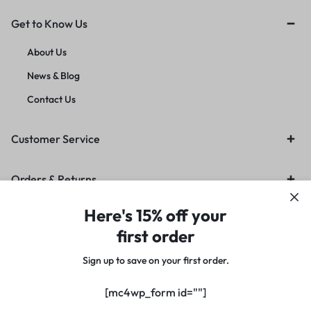
Get to Know Us
About Us
News & Blog
Contact Us
Customer Service
Orders & Returns
Here's 15% off your
first order
Sign up to save on your first order.​
Copyright © 2021 Motta, All Rights Reserved.
[mc4wp_form id=""]
Privacy Notice
Terms of Use