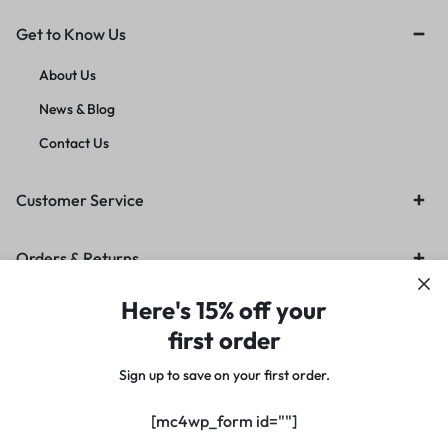
Get to Know Us
About Us
News & Blog
Contact Us
Customer Service
Orders & Returns
Here's 15% off your
first order
Sign up to save on your first order.​
Copyright © 2021 Motta, All Rights Reserved.
[mc4wp_form id=""]
Privacy Notice
Terms of Use